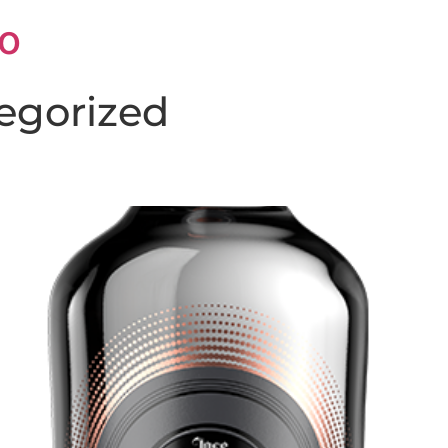
no
egorized